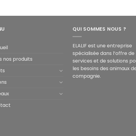
NU
QUI SOMMES NOUS ?
ELALIF est une entreprise
ueil
spécialisée dans l’offre de
s nos produits
services et de solutions po
les besoins des animaux d
ts
compagnie.
ens
eaux
tact