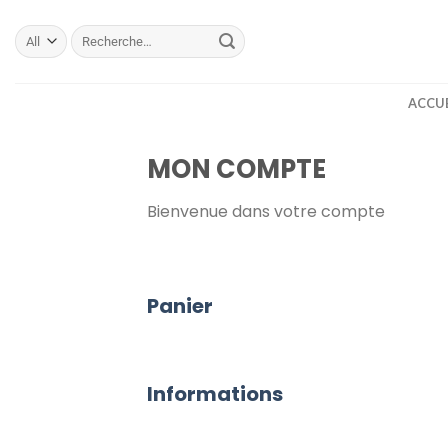
Aller
Recherche
au
pour :
contenu
ACCUE
MON COMPTE
Bienvenue dans votre compte
Panier
Informations