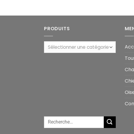
PRODUITS
ME
Acc
Sélectionner une catégorie
Tou
Cha
Chi
Ois
Con