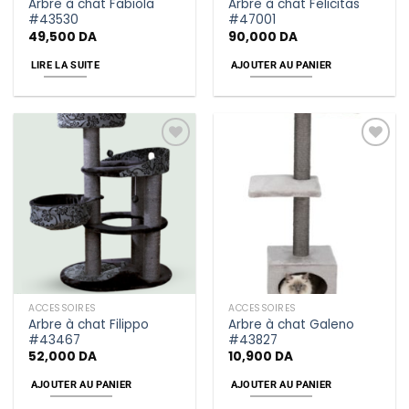
Arbre à chat Fabiola
Arbre à chat Felicitas
#43530
#47001
49,500
DA
90,000
DA
LIRE LA SUITE
AJOUTER AU PANIER
Add
Add
to
to
wishlist
wishlist
ACCESSOIRES
ACCESSOIRES
Arbre à chat Filippo
Arbre à chat Galeno
#43467
#43827
52,000
DA
10,900
DA
AJOUTER AU PANIER
AJOUTER AU PANIER