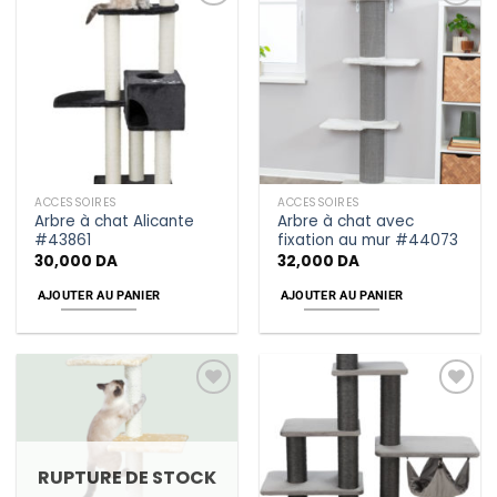
Add
Add
to
to
wishlist
wishlist
ACCESSOIRES
ACCESSOIRES
Arbre à chat Alicante
Arbre à chat avec
#43861
fixation au mur #44073
30,000
DA
32,000
DA
AJOUTER AU PANIER
AJOUTER AU PANIER
Add
Add
to
to
wishlist
wishlist
RUPTURE DE STOCK