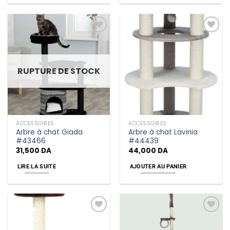
Add
Add
to
to
wishlist
wishlist
RUPTURE DE STOCK
ACCESSOIRES
ACCESSOIRES
Arbre à chat Giada
Arbre à chat Lavinia
#43466
#44439
31,500
DA
44,000
DA
LIRE LA SUITE
AJOUTER AU PANIER
Add
Add
to
to