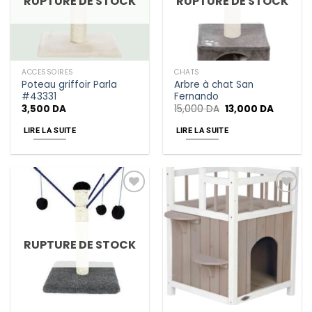
RUPTURE DE STOCK
RUPTURE DE STOCK
ACCESSOIRES
CHATS
Poteau griffoir Parla
Arbre à chat San
#43331
Fernando
3,500
DA
15,000
DA
13,000
DA
LIRE LA SUITE
LIRE LA SUITE
Add
Add
to
to
wishlist
wishlist
RUPTURE DE STOCK