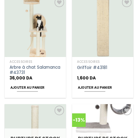
Add
Add
to
to
wishlist
wishlist
ACCESSOIRES
ACCESSOIRES
Arbre à chat Salamanca
Griffoir #43181
#43731
36,000
DA
1,600
DA
AJOUTER AU PANIER
AJOUTER AU PANIER
-13%
Add
Add
to
to
wishlist
wishlist