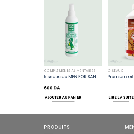
Add
Add
to
to
wishlist
wishlist
URE DE STOCK
COMPLÉMENTS ALIMENTAIRES
OISEAUX
 – Mélange
Insecticide MEN FOR SAN
Premium oil 
aminé quotidien
–
9,000
DA
600
DA
 OPTIONS
AJOUTER AU PANIER
LIRE LA SUITE
PRODUITS
ME