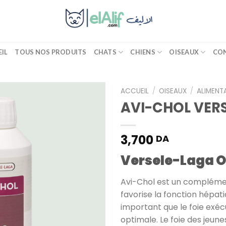
IL
TOUS NOS PRODUITS
CHATS
CHIENS
OISEAUX
CO
ACCUEIL
/
OISEAUX
/
ALIMENT
AVI-CHOL VER
Add
to
wishlist
3,700
DA
Versele-Laga 
Avi-Chol est un complémen
favorise la fonction hépatiq
important que le foie exé
optimale. Le foie des jeunes