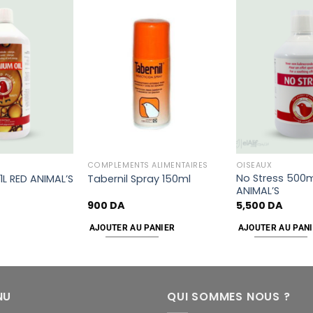
Add
Add
to
to
wishlist
wishlist
COMPLÉMENTS ALIMENTAIRES
OISEAUX
No Stress 500m
1L RED ANIMAL’S
Tabernil Spray 150ml
ANIMAL’S
900
DA
5,500
DA
AJOUTER AU PANIER
AJOUTER AU PAN
NU
QUI SOMMES NOUS ?