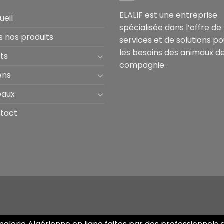
ELALIF est une entreprise
ueil
spécialisée dans l’offre de
s nos produits
services et de solutions po
les besoins des animaux d
ts
compagnie.
ens
eaux
tact