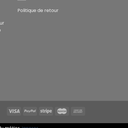
Politique de retour
ur
e