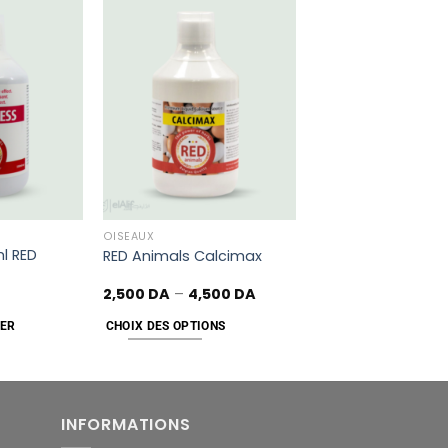
Add
Add
to
to
wishlist
wishlist
OISEAUX
l RED
RED Animals Calcimax
2,500
DA
–
4,500
DA
IER
CHOIX DES OPTIONS
INFORMATIONS