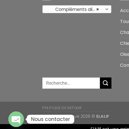
Compléments alimentaires
×
Acc
Tou
Cha
Chi
Ois
Con
POLITIQUE DE RETOUR
Tout droit réservé 2026 ©
ELALIF
Nous contacter