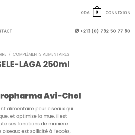
0
0
DA
CONNEXION
+213 (0) 792 50 77 80
NTACT
AIRE
/
COMPLÉMENTS ALIMENTAIRES
SELE-LAGA 250ml
Oropharma Avi-Chol
t alimentaire pour oiseaux qui
ue, et optimise la mue. Il est
cute ses fonctions de manière
 oiseaux est sollicité à l’excès,