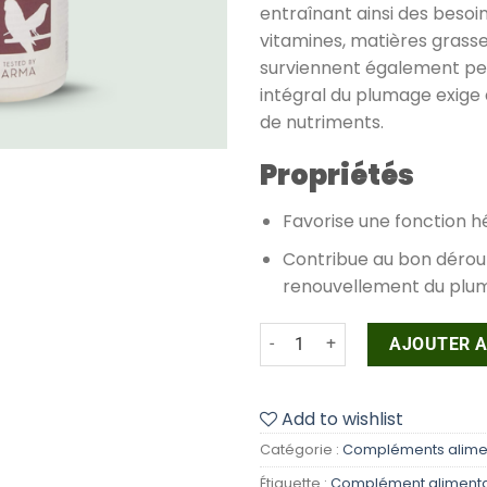
entraînant ainsi des besoi
vitamines, matières grass
surviennent également pe
intégral du plumage exige
de nutriments.
Propriétés
Favorise une fonction h
Contribue au bon dérou
renouvellement du plu
quantité de AVI-CHOL VER
AJOUTER A
Add to wishlist
Catégorie :
Compléments alime
Étiquette :
Complément alimenta