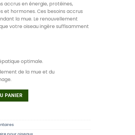
ns accrus en énergie, protéines,
es et hormones. Ces besoins accrus
ndant la mue. Le renouvellement
 que votre oiseau ingère suffisamment
épatique optimale.
lement de la mue et du
mage.
SELE-LAGA 250ml
U PANIER
ntaires
ire pour oiseaux