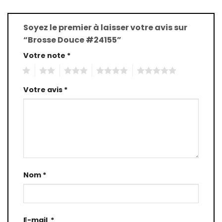
Soyez le premier à laisser votre avis sur
“Brosse Douce #24155”
Votre note
*
1
2
3
4
5
Votre avis
*
Nom
*
E-mail
*