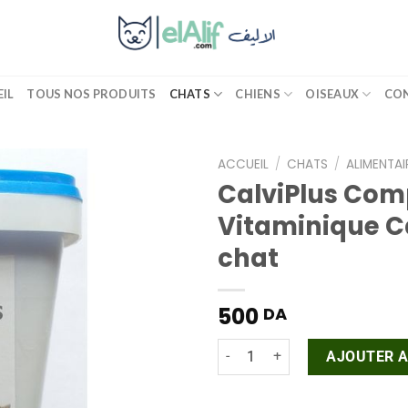
IL
TOUS NOS PRODUITS
CHATS
CHIENS
OISEAUX
CO
ACCUEIL
/
CHATS
/
ALIMENTAI
CalviPlus Com
Add
Vitaminique C
to
wishlist
chat
500
DA
quantité de CalviPlus Com
AJOUTER A