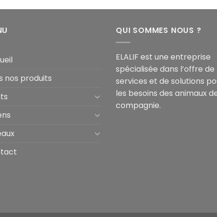
NU
QUI SOMMES NOUS ?
ELALIF est une entreprise
ueil
spécialisée dans l’offre de
s nos produits
services et de solutions po
les besoins des animaux d
ts
compagnie.
ens
eaux
tact