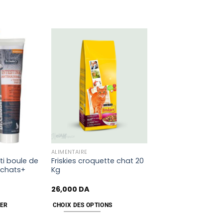
Add
Add
to
to
wishlist
wishlist
ALIMENTAIRE
ti boule de
Friskies croquette chat 20
 chats+
Kg
26,000
DA
IER
CHOIX DES OPTIONS