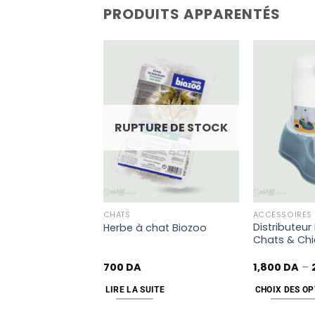
PRODUITS APPARENTÉS
Add
Add
to
to
wishlist
wishlist
URE DE STOCK
RUPTURE DE STOCK
CHATS
ACCESSOIRES
avec laisse pour
Distributeur
Herbe à chat Biozoo
142
Chats & Chi
700
DA
1,800
DA
–
UITE
LIRE LA SUITE
CHOIX DES OP