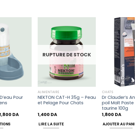
Add
Add
to
to
wishlist
wishlist
RUPTURE DE STOCK
ALIMENTAIRE
CHATS
 D’eau Pour
NEKTON CAT-H 35g – Peau
Dr Clauder’s An
ens
et Pelage Pour Chats
poil Malt Paste
taurine 100g
2,800
DA
1,400
DA
1,800
DA
TIONS
LIRE LA SUITE
AJOUTER AU PAN