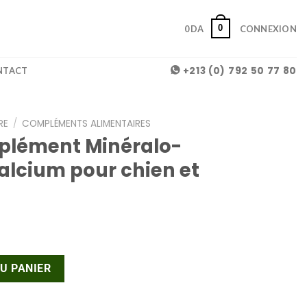
0
0
DA
CONNEXION
+213 (0) 792 50 77 80
NTACT
RE
/
COMPLÉMENTS ALIMENTAIRES
plément Minéralo-
alcium pour chien et
plément Minéralo-Vitaminique Calcium pour chien et chat
U PANIER