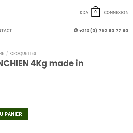
0
0
DA
CONNEXION
+213 (0) 792 50 77 80
NTACT
RE
/
CROQUETTES
NCHIEN 4Kg made in
NCHIEN 4Kg made in DZ
U PANIER