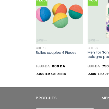
-20%
-6%
Add
Add
to
to
wishlist
wishlist
CHIENS
CHIENS
e de protection,
Men For San
Balles souples 4 Pièces
e
cologne pou
A
1,000
DA
800
DA
800
DA
75
AU PANIER
AJOUTER AU PANIER
AJOUTER AU 
PRODUITS
ME