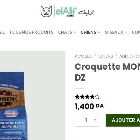
IL
TOUS NOS PRODUITS
CHATS
CHIENS
OISEAUX
CO
ACCUEIL
/
CHIENS
/
ALIMENTAI
Croquette MO
Add
DZ
to
wishlist
1,400
Noté
1
DA
4.00
sur
5 basé
quantité de Croquette MO
sur
AJOUTER A
notation
client