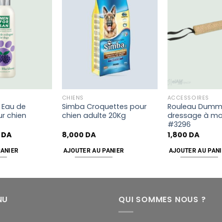
Add
Add
to
to
wishlist
wishlist
CHIENS
ACCESSOIRES
 Eau de
Simba Croquettes pour
Rouleau Dumm
r chien
chien adulte 20Kg
dressage à mor
#3296
0
DA
8,000
DA
1,800
DA
PANIER
AJOUTER AU PANIER
AJOUTER AU PAN
NU
QUI SOMMES NOUS ?