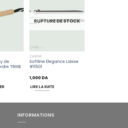
Add
Add
to
to
wishlist
wishlist
RUPTURE DE STOCK
CHIENS
y de
Softline Elegance Laisse
dre TRIXIE
#11501
1,000
DA
IER
LIRE LA SUITE
INFORMATIONS