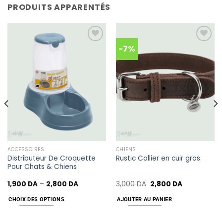
PRODUITS APPARENTÉS
-7%
Add
Add
to
to
wishlist
wishlist
ACCESSOIRES
CHIENS
Distributeur De Croquette
Rustic Collier en cuir gras
Pour Chats & Chiens
1,900
DA
–
2,800
DA
3,000
DA
2,800
DA
CHOIX DES OPTIONS
AJOUTER AU PANIER