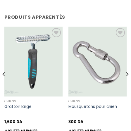
PRODUITS APPARENTÉS
Add
Add
to
to
wishlist
wishlist
CHIENS
CHIENS
Grattoir large
Mousquetons pour chien
1,600
DA
300
DA
AJOUTER AU PANIER
AJOUTER AU PANIER