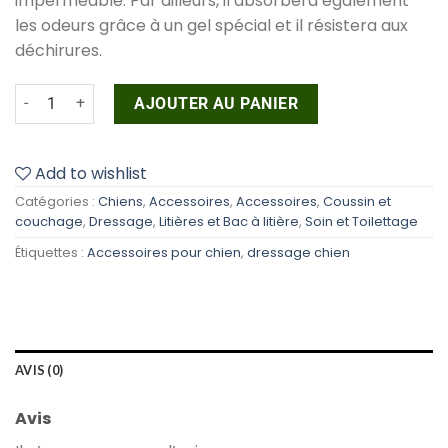
imperméable. Par ailleurs, il absorbera également
les odeurs grâce à un gel spécial et il résistera aux
déchirures.
quantité de Tapis éducateurs
AJOUTER AU PANIER
Add to wishlist
Catégories :
Chiens
,
Accessoires
,
Accessoires
,
Coussin et
couchage
,
Dressage
,
Litières et Bac à litière
,
Soin et Toilettage
Étiquettes :
Accessoires pour chien
,
dressage chien
AVIS (0)
Avis