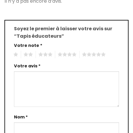
Il n’y a pas encore d’avis.
Soyez le premier à laisser votre avis sur
“Tapis éducateurs”
Votre note
*
1
2
3
4
5
Votre avis
*
Nom
*