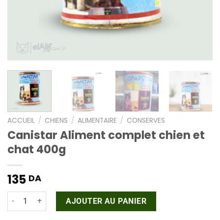
ACCUEIL
/
CHIENS
/
ALIMENTAIRE
/
CONSERVES
Canistar Aliment complet chien et
chat 400g
135
DA
quantité de Canistar Aliment complet chien et chat 400
AJOUTER AU PANIER