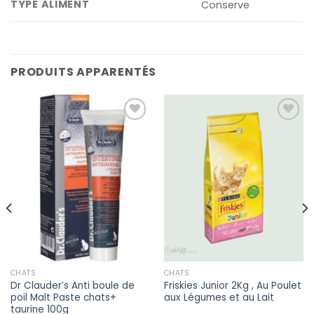
TYPE ALIMENT
Conserve
PRODUITS APPARENTÉS
Add
Add
to
to
wishlist
wishlist
CHATS
CHATS
Dr Clauder’s Anti boule de
Friskies Junior 2Kg , Au Poulet
poil Malt Paste chats+
aux Légumes et au Lait
taurine 100g